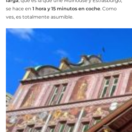
larga
, que es la que une Mulhouse y Estrasburgo,
se hace en
1 hora y 15 minutos en coche
. Como
ves, es totalmente asumible.