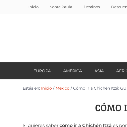
Inicio
Sobre Paula
Destinos
Descuent
EUROPA
AMÉRICA
ASIA
ÁFRI
Estás en:
Inicio
/
México
/
Cómo ir a Chichén Itzá: 
CÓMO I
Si quieres saber
cómo ir a Chichén Itzá
es por