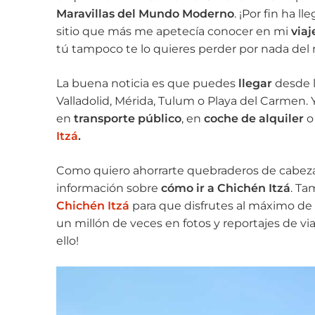
Maravillas del Mundo Moderno
. ¡Por fin ha 
sitio que más me apetecía conocer en mi
viaj
tú tampoco te lo quieres perder por nada de
La buena noticia es que puedes
llegar
desde 
Valladolid, Mérida, Tulum o Playa del Carmen. 
en
transporte público
, en
coche de alquiler
o
Itzá
.
Como quiero ahorrarte quebraderos de cabeza
información sobre
cómo ir a Chichén Itzá
. Ta
Chichén Itzá
para que disfrutes al máximo de 
un millón de veces en fotos y reportajes de vi
ello!