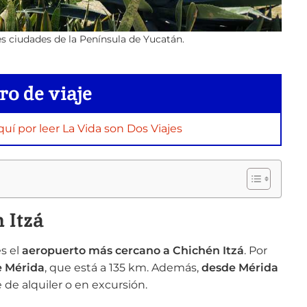
es ciudades de la Península de Yucatán.
ro de viaje
í por leer La Vida son Dos Viajes
 Itzá
s el
aeropuerto más cercano a Chichén Itzá
. Por
e Mérida
, que está a 135 km. Además,
desde Mérida
de alquiler o en excursión.