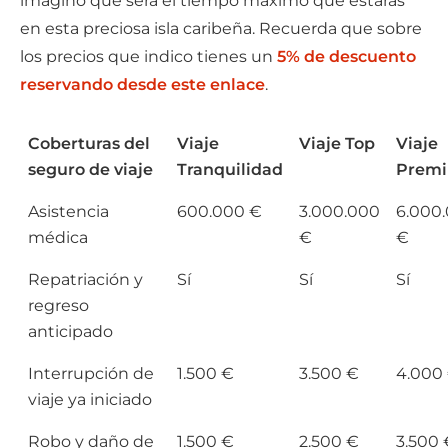
imagino que será el tiempo máximo que estarás
en esta preciosa isla caribeña. Recuerda que sobre
los precios que indico tienes un
5% de descuento
reservando desde este enlace
.
Coberturas del
Viaje
Viaje Top
Viaje
seguro de viaje
Tranquilidad
Prem
Asistencia
600.000 €
3.000.000
6.000
médica
€
€
Repatriación y
Sí
Sí
Sí
regreso
anticipado
Interrupción de
1.500 €
3.500 €
4.000
viaje ya iniciado
Robo y daño de
1.500 €
2.500 €
3.500 