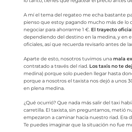
lo tanto, tienes que regatear el precio antes de
A mí el tema del regateo me echa bastante p
pienso que estoy pagando mucho más de lo q
negociar para ahorrarme 1 €.
El trayecto ofici
dependiendo del destino en la medina, y en el
oficiales, así que recuerda revisarlo antes de la
Aparte de esto, nosotros tuvimos una
mala ex
contratado a través del riad.
Los taxis no te de
medina) porque solo pueden llegar hasta dond
porque a nosotros el taxista nos dejó a unos 3
en plena medina.
¿Qué ocurrió? Que nada más salir del taxi hab
carretilla. El taxista, sin preguntarnos, metió n
empezaron a caminar hacia nuestro riad. Era 
Te puedes imaginar que la situación no fue m