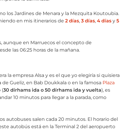
omo los Jardines de Menara y la Mezquita Koutoubia.
miendo en mis itinerarios de
2 días
,
3 días
,
4 días
y
5
os, aunque en Marruecos el concepto de
esde las 06:25 horas de la mañana.
pera la empresa Alsa y es el que yo elegiría si quisiera
za de Gueliz, en Bab Doukkala o en la famosa
Plaza
 (
30 dírhams ida o 50 dírhams ida y vuelta
), es
dar 10 minutos para llegar a la parada, como
os autobuses salen cada 20 minutos. El horario del
 este autobús está en la Terminal 2 del aeropuerto