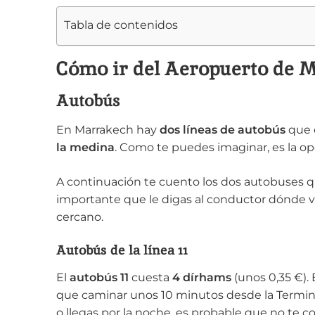
Tabla de contenidos
Cómo ir del Aeropuerto de 
Autobús
En Marrakech hay
dos líneas de autobús
que 
la medina
. Como te puedes imaginar, es la o
A continuación te cuento los dos autobuses qu
importante que le digas al conductor dónde v
cercano.
Autobús de la línea 11
El
autobús 11
cuesta
4 dírhams
(unos 0,35 €). 
que caminar unos 10 minutos desde la Terminal
o llegas por la noche, es probable que no te 