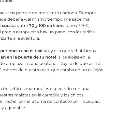
 subir.
ara atrás porque no me siento cómoda. Siempre
ue debería y, al mismo tiempo, me sabe mal
al cuesta
entre
70 y 100 dírhams
(unos 7-9 €)
 propio aeropuerto hay un panel con las tarifas
nzarte a la aventura.
periencia con el taxista
, y eso que le habíamos
jan en la puerta de tu hotel
(si te alojas en la
e empieza la zona peatonal. Doy fe de que es así
0 metros de nuestro riad, que estaba en un callejón
ía tres chicos marroquíes esperando con una
uestras maletas en la carretilla y los chicos
de noche, primera toma de contacto con la ciudad…
uy agradable.