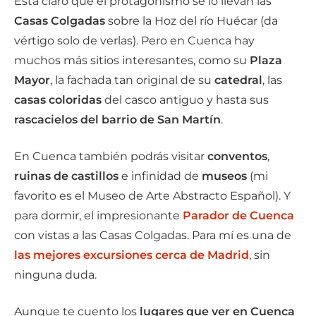
Está claro que el protagonismo se lo llevan las
Casas Colgadas
sobre la Hoz del río Huécar (da
vértigo solo de verlas). Pero en Cuenca hay
muchos más sitios interesantes, como su
Plaza
Mayor
, la fachada tan original de su
catedral
, las
casas coloridas
del casco antiguo y hasta sus
rascacielos del barrio de San Martín
.
En Cuenca también podrás visitar
conventos
,
ruinas de castillos
e infinidad de
museos
(mi
favorito es el Museo de Arte Abstracto Español). Y
para dormir, el impresionante
Parador de Cuenca
con vistas a las Casas Colgadas. Para mí es una de
las mejores excursiones cerca de Madrid
, sin
ninguna duda.
Aunque te cuento los
lugares que ver en Cuenca