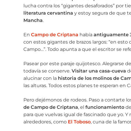
lucha contra los “gigantes desaforados” por t
literatura cervantina
y estoy segura de que t
Mancha
.
En
Campo de Criptana
había
antiguamente 
con estos gigantes de brazos largos: “en esto
Campo…”. Todo apunta a que el escritor se refe
Pasear por este paraje quijotesco. Alegrarse 
todavía se conserve.
Visitar una casa-cueva
do
alucinar con la
historia de los molinos de Ca
las alturas. Todos estos planes te esperan en
Pero dejémonos de rodeos. Paso a contarte l
de Campo de Criptana
, el
funcionamiento
de
para que vuelvas igual de fascinado que yo. Y 
alrededores, como
El Toboso
, cuna de la famo