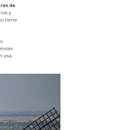
tres de
nos y
no tiene
os
 moler
n esa