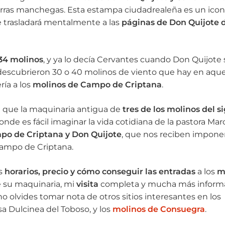
ierras manchegas. Esta estampa ciudadrealeña es un icon
e trasladará mentalmente a las
páginas de Don Quijote 
34 molinos
, y ya lo decía Cervantes cuando Don Quijote
 descubrieron 30 o 40 molinos de viento que hay en aque
ría a los
molinos de Campo de Criptana
.
de que la maquinaria antigua de
tres de los molinos del s
nde es fácil imaginar la vida cotidiana de la pastora Marc
mpo de Criptana y Don Quijote
, que nos reciben impone
 Campo de Criptana.
os
horarios, precio y cómo conseguir las entradas
a los
m
 su maquinaria, mi
visita
completa y mucha más inform
no olvides tomar nota de otros sitios interesantes en los
sa Dulcinea del Toboso, y los
molinos de Consuegra
.