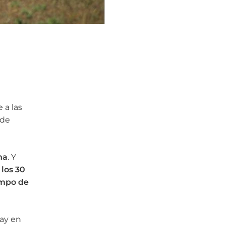
 a las
 de
na
. Y
los 30
ampo de
hay en