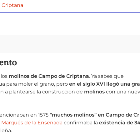
 Criptana
iento
 los
molinos de Campo de Criptana
. Ya sabes que
ua para moler el grano, pero
en el siglo XVI llegó una gr
n a plantearse la construcción de
molinos
con una nue
encionaban en 1575
“muchos molinos” en Campo de Cr
l
Marqués de la Ensenada
confirmaba la
existencia de 3
leña.