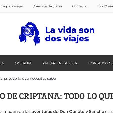
os para viajar
Asesoría de viajes
Contacto
Top 10 Vi
CA
OCEANÍA
VIAJAR EN FAMILIA
CONSEJOS V
na: todo lo que necesitas saber
 DE CRIPTANA: TODO LO QU
va imagen de las
aventuras de Don Quijote y Sancho
en 