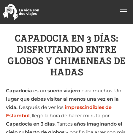
CAPADOCIA EN 3 DÍAS:
DISFRUTANDO ENTRE
GLOBOS Y CHIMENEAS DE
HADAS
Capadocia
es un
sueño viajero
para muchos. Un
lugar que debes visitar al menos una vez en la
vida.
Después de ver los
imprescindibles de
Estambul
, llegó la hora de hacer mi ruta por
Capadocia en 3 días
. Tantos
años imaginando el
cielo cubierto de globos
y por fin iba a ver con mis