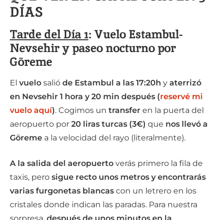
DÍAS
Tarde del Día 1
: Vuelo Estambul-
Nevsehir y paseo nocturno por
Göreme
El
vuelo
salió
de Estambul a las 17:20h
y
aterrizó
en Nevsehir 1 hora y 20 min después (
reservé mi
vuelo aquí
)
. Cogimos un
transfer
en la puerta del
aeropuerto por
20 liras turcas (3€)
que
nos llevó a
Göreme
a la velocidad del rayo (literalmente).
A la salida del aeropuerto
verás primero la fila de
taxis, pero
sigue recto unos metros y encontrarás
varias furgonetas blancas
con un letrero en los
cristales donde indican las paradas. Para nuestra
sorpresa,
después de unos minutos en la