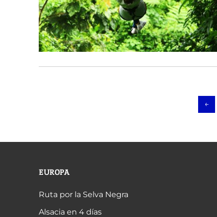
←
EUROPA
Ruta por la Selva Negra
Alsacia en 4 días