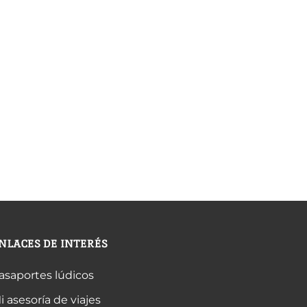
NLACES DE INTERÉS
asaportes lúdicos
i asesoría de viajes