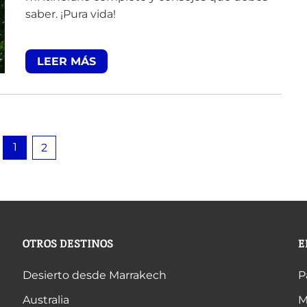
saber. ¡Pura vida!
LEER MÁS
1
2
OTROS DESTINOS
E
Desierto desde Marrakech
P
Australia
M