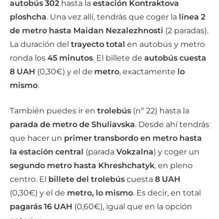
autobús 302
hasta la
estación Kontraktova
ploshcha
. Una vez allí, tendrás que coger la
línea 2
de metro hasta Maidan Nezalezhnosti
(2 paradas).
La duración del
trayecto total
en autobús y metro
ronda los
45 minutos
. El billete de
autobús cuesta
8 UAH
(0,30€) y el de
metro
, exactamente
lo
mismo
.
También puedes ir en
trolebús
(nº 22) hasta la
parada de metro de Shuliavska
. Desde ahí tendrás
que hacer un
primer transbordo en metro
hasta
la estación central
(parada
Vokzalna
) y coger un
segundo metro hasta Khreshchatyk
, en pleno
centro. El
billete del trolebús
cuesta
8 UAH
(0,30€) y el de
metro, lo mismo
. Es decir, en total
pagarás 16 UAH
(0,60€), igual que en la opción