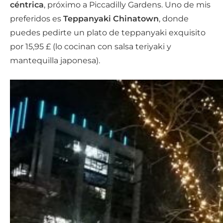
céntrica
, próximo a Piccadilly Gardens. Uno de mis
preferidos es
Teppanyaki Chinatown
, donde
puedes pedirte un plato de teppanyaki exquisito
por 15,95 £ (lo cocinan con salsa teriyaki y
mantequilla japonesa).