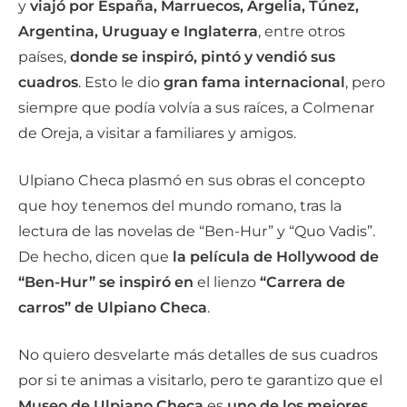
y
viajó por España, Marruecos, Argelia, Túnez,
Argentina, Uruguay e Inglaterra
, entre otros
países,
donde se inspiró, pintó y vendió sus
cuadros
. Esto le dio
gran fama internacional
, pero
siempre que podía volvía a sus raíces, a Colmenar
de Oreja, a visitar a familiares y amigos.
Ulpiano Checa plasmó en sus obras el concepto
que hoy tenemos del mundo romano, tras la
lectura de las novelas de “Ben-Hur” y “Quo Vadis”.
De hecho, dicen que
la película de Hollywood de
“Ben-Hur” se inspiró
en
el lienzo
“Carrera de
carros”
de Ulpiano Checa
.
No quiero desvelarte más detalles de sus cuadros
por si te animas a visitarlo, pero te garantizo que el
Museo de Ulpiano Checa
es
uno de los mejores